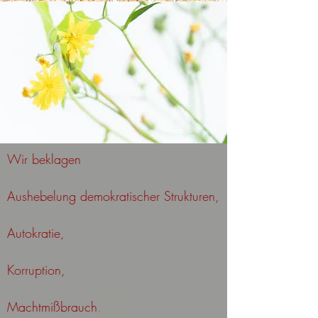
Wir beklagen
Aushebelung demokratischer Strukturen,
Autokratie,
Korruption,
Machtmißbrauch.