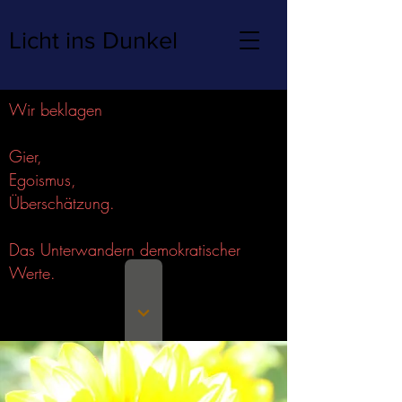
Licht ins Dunkel
Wir beklagen
Gier,
Egoismus,
Überschätzung.
Das Unterwandern demokratischer
Werte.